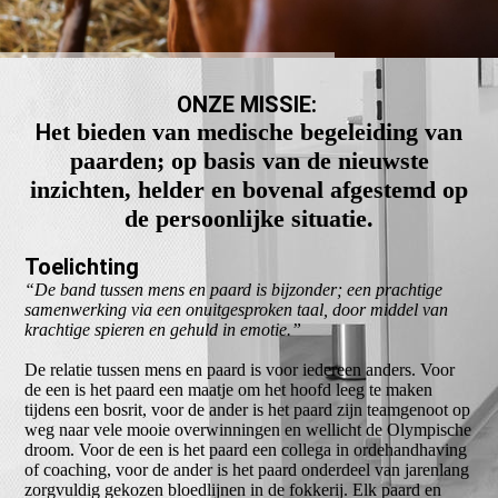
ONZE MISSIE:
et bieden van medische begeleiding van
H
paarden; op basis van de nieuwste
inzichten, helder en bovenal afgestemd op
de persoonlijke situatie.
Toelichting
“De band tussen mens en paard is bijzonder; een prachtige
samenwerking via een onuitgesproken taal, door middel van
krachtige spieren en gehuld in emotie.”
De relatie tussen mens en paard is voor iedereen anders. Voor
de een is het paard een maatje om het hoofd leeg te maken
tijdens een bosrit, voor de ander is het paard zijn teamgenoot op
weg naar vele mooie overwinningen en wellicht de Olympische
droom. Voor de een is het paard een collega in ordehandhaving
of coaching, voor de ander is het paard onderdeel van jarenlang
zorgvuldig gekozen bloedlijnen in de fokkerij. Elk paard en