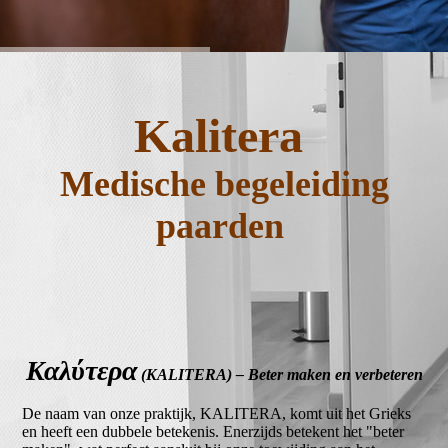
Kalitera
Medische begeleiding
paarden
Καλύτερα
(KALITERA) – Beter maken en verbeteren
De naam van onze praktijk, KALITERA, komt uit het Grieks
en heeft een dubbele betekenis. Enerzijds betekent het "beter