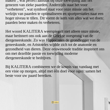
maken", wat perfect aansluit bij onze toewijding aan het
genezen van zieke paarden. Anderzijds staat het voor
"verbeteren", wat symbool staat voor onze missie om het
welzijn van paarden te optimaliseren en sportprestaties naar een
hoger niveau te tillen. Dit vormt de kern van alles wat we doen:
paarden beter maken én verbeteren.
Het woord KALITERA weerspiegelt niet alleen onze missie,
maar herinnert ons ook aan de Griekse oorsprong van de
diergeneeskunde. Zo was Hippocrates de grondlegger van de
geneeskunde, en Aristoteles wijdde zich tot de anatomie en
gezondheid van dieren. Deze eeuwenoude traditie inspireert ons
om met dezelfde passie en toewijding moderne
diergeneeskunde te bedrijven.
Bij KALITERA combineren we de kennis van vandaag met
een visie op morgen, altijd met één doel voor ogen: samen het
beste voor uw paard bereiken.